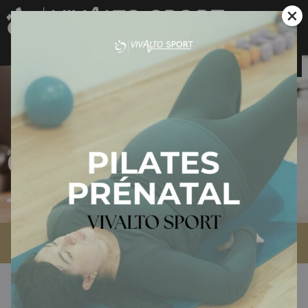
×
CGV
Accueil
»
CGV