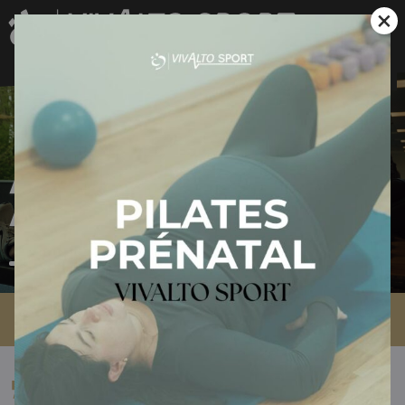
×
Activité Physique
Adaptée
Accueil
»
Activité Physique Adaptée
VOTRE SANTE. VOTRE RYTHME. NOTRE EXPERTISE.