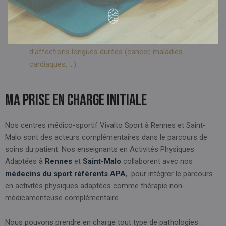
Vivalto Sport permet un encadrement médical de la
pratique d’une activité physique adaptée pour des
patients atteints de maladies chroniques (obésité,
diabète) ainsi que pour des patients souffrants
d’affections longues durées (cancer, maladies
cardiaques, ...).
Ma prise en charge initiale
Nos centres médico-sportif Vivalto Sport à Rennes et Saint-
Malo sont des acteurs complémentaires dans le parcours de
soins du patient. Nos enseignants en Activités Physiques
Adaptées à
Rennes
et
Saint-Malo
collaborent avec nos
médecins du sport référents APA
, pour intégrer le parcours
en activités physiques adaptées comme thérapie non-
médicamenteuse complémentaire.
Nous pouvons prendre en charge tout type de pathologies :