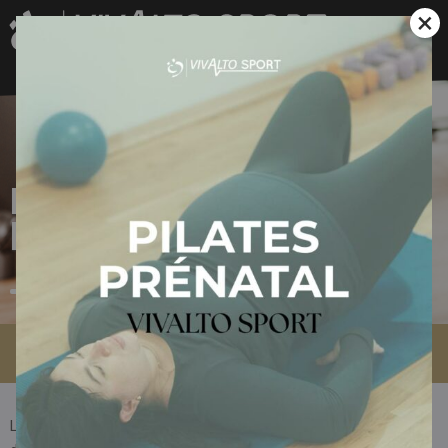
×
Mentions
légales
Accueil
»
Mentions légales
La navigation sur ce site est soumise aux présentes conditions