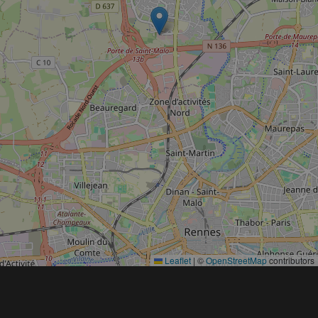
Leaflet
|
©
OpenStreetMap
contributors