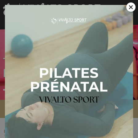
×
Thermo Training
Room
Accueil
»
Thermo Training Room
Pratiquez vos exercices dans notre Thermo Training