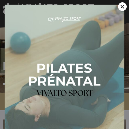
×
Blog
Accueil
»
Actualités Vivalto Sport
»
Qu’est-ce que Vivalto Sport ?