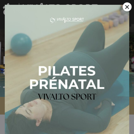
×
Natation 4/5
ans
Accueil
»
Aquasport
»
Natation 4/5 ans